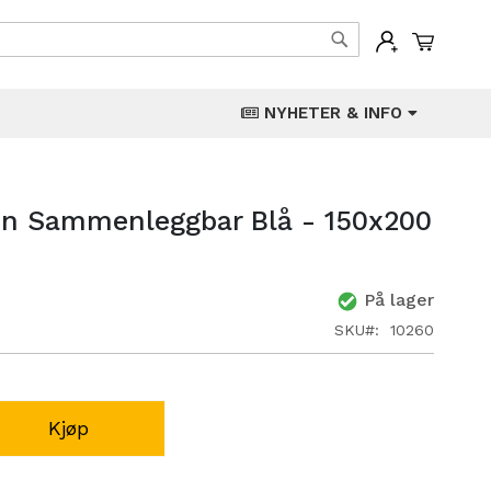
Min han
Søk
NYHETER & INFO
n Sammenleggbar Blå - 150x200
På lager
SKU
10260
Kjøp