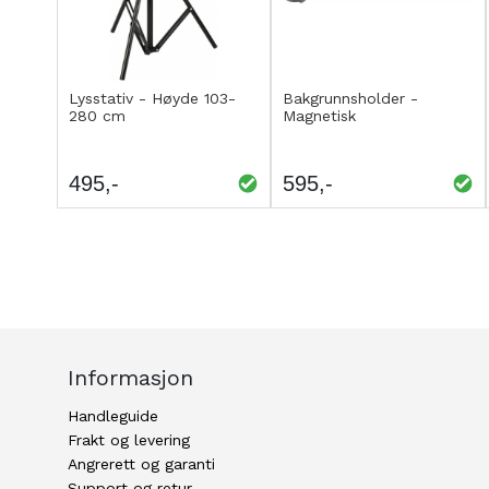
Kjøp
Kjøp
LEGG
LEGG
Lysstativ - Høyde 103-
Bakgrunnsholder -
280 cm
Magnetisk
TIL
TIL
SAMMENLIGNING
SAMMENLIGNING
495
595
Informasjon
Handleguide
Frakt og levering
Angrerett og garanti
Support og retur