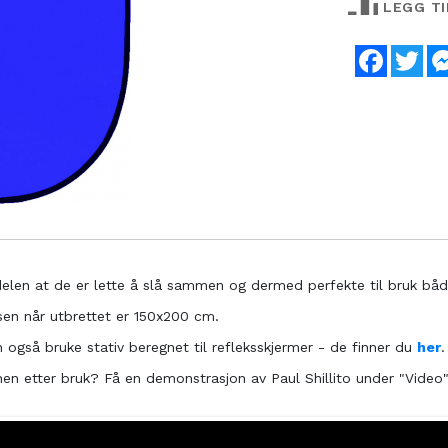
LEGG T
Faceboo
Twi
len at de er lette å slå sammen og dermed perfekte til bruk båd
lsen når utbrettet er 150x200 cm.
n også bruke stativ beregnet til refleksskjermer - de finner du
her
.
n etter bruk? Få en demonstrasjon av Paul Shillito under "Video"