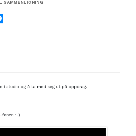
IL SAMMENLIGNING
k
tter
Messenger
e i studio og å ta med seg ut på oppdrag.
-fanen :-)