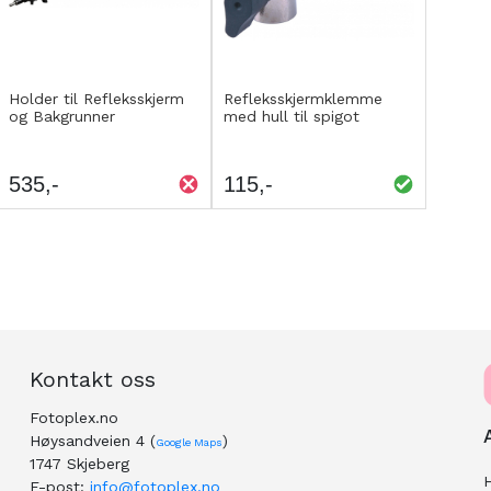
Kjøp
Kjøp
LEGG
LEGG
Holder til Refleksskjerm
Refleksskjermklemme
og Bakgrunner
med hull til spigot
TIL
TIL
SAMMENLIGNING
SAMMENLIGNING
535
115
Kontakt oss
Fotoplex.no
Høysandveien 4 (
)
Google Maps
1747 Skjeberg
H
E-post:
info@fotoplex.no