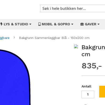
Søk
LYS & STUDIO
MOBIL & GOPRO
GAVER
ggbare
Bakgrunn Sammenleggbar Blå - 150x200 cm
Bakgrun
Gå
til
cm
begynnelsen
av
835
bildegalleri
Antall