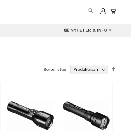
Min han
Søk
NYHETER & INFO
Angi
Sorter etter
synken
retning