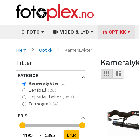
FOTO
VIDEO & LYD
OPTIKK
Hjem
Optikk
Kameralykter
Kameralyk
Filter
Vise
Rutenett
Liste
KATEGORI
som
items
Kameralykter
5
items
Lensball
26
items
Objektivtilbehør
959
items
Termografi
4
PRIS
Bruk
-