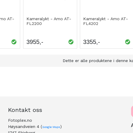
Amo AT-
Kameralykt - Amo AT-
Kameralykt - Amo AT-
FL2200
FL4202
3955
3355
NING
NING
NING
NING
NING
Dette er alle produktene i denne k
Kontakt oss
Fotoplex.no
Høysandveien 4 (
)
Google Maps
1747 Skjeberg