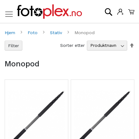
Mi
Søk
Hjem
Foto
Stativ
Monopod
An
Sorter etter
Filter
sy
re
Monopod