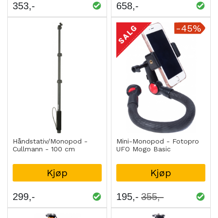
353
658
-45%
Håndstativ/Monopod -
Mini-Monopod - Fotopro
Cullmann - 100 cm
UFO Mogo Basic
Kjøp
Kjøp
299
195
355