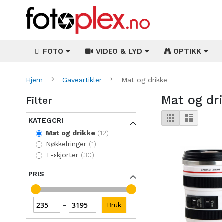
FOTO
VIDEO & LYD
OPTIKK
Hjem
Gaveartikler
Mat og drikke
Mat og dr
Filter
Vise
Rutenett
Liste
KATEGORI
som
items
Mat og drikke
12
item
Nøkkelringer
1
items
T-skjorter
30
PRIS
Bruk
-