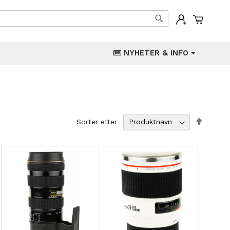
Min han
Søk
NYHETER & INFO
Angi
Sorter etter
synken
retning