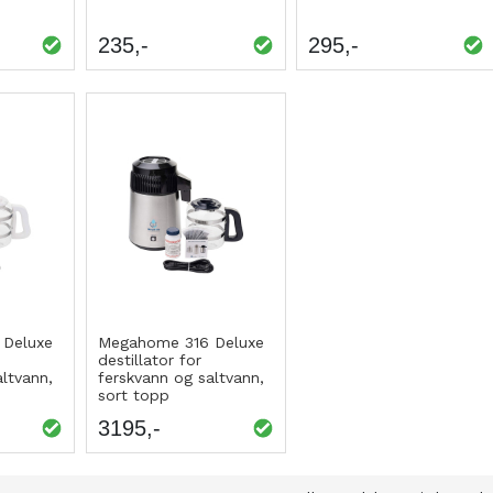
235
295
 Deluxe
Megahome 316 Deluxe
destillator for
altvann,
ferskvann og saltvann,
sort topp
3195
NING
NING
NING
NING
NING
NING
NING
NING
NING
NING
NING
NING