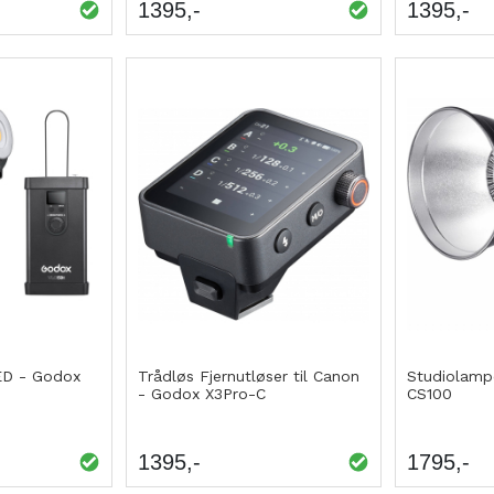
1395
1395
ED - Godox
Trådløs Fjernutløser til Canon
Studiolampe
- Godox X3Pro-C
CS100
1395
1795