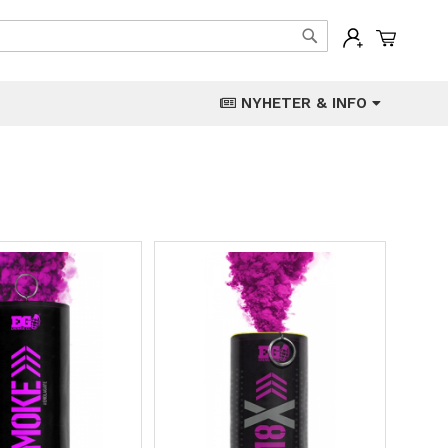
Min han
Søk
NYHETER & INFO