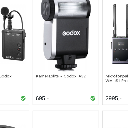
 Godox
Kamerablits - Godox iA32
Mikrofonpa
WMicS1 Pro
695
2995