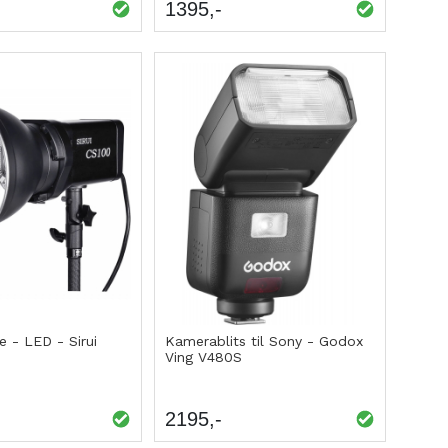
1395
 - LED - Sirui
Kamerablits til Sony - Godox
Ving V480S
2195