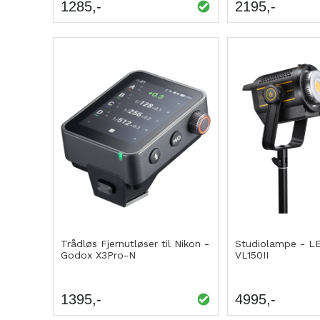
1285
2195
Trådløs Fjernutløser til Nikon -
Studiolampe - L
Godox X3Pro-N
VL150II
1395
4995