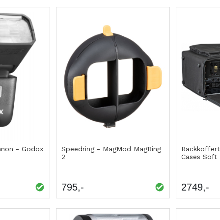
Canon - Godox
Speedring - MagMod MagRing
Rackkoffert
2
Cases Soft
795
2749