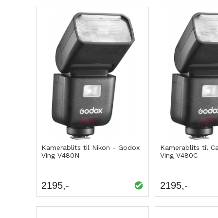
Kamerablits til Nikon - Godox
Kamerablits til 
Ving V480N
Ving V480C
2195
2195