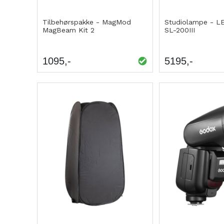
Tilbehørspakke - MagMod
Studiolampe - L
MagBeam Kit 2
SL-200III
1095
5195