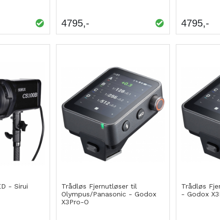
4795
4795
D - Sirui
Trådløs Fjernutløser til
Trådløs Fjer
Olympus/Panasonic - Godox
- Godox X3
X3Pro-O