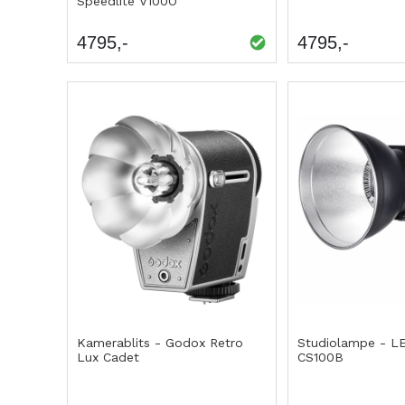
Speedlite V100O
4795
4795
Kamerablits - Godox Retro
Studiolampe - LE
Lux Cadet
CS100B