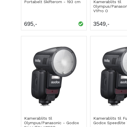
Portabelt Skifterom - 193 cm
Kamerablits til
Olympus/Panason
V1Pro O
695
3549
Kamerablits til
Kamerablits til Fu
Olympus/Panasonic - Godox
Godox Speedlite