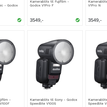
Kamerablits til Fujifilm -
Kamerablits
ic - Godox
Godox V1Pro F
V1Pro N
3549
3549
jifilm -
Kamerablits til Sony - Godox
Kamerablits
 V100F
Speedlite V100S
Speedlite 