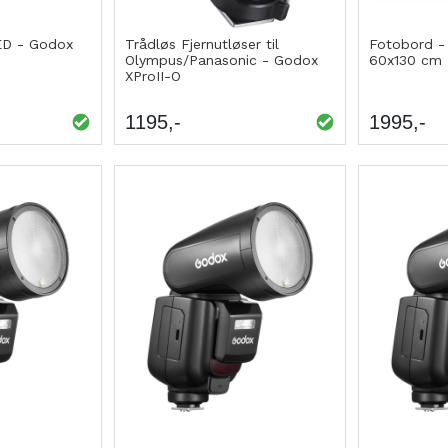
ED - Godox
Trådløs Fjernutløser til
Fotobord -
Olympus/Panasonic - Godox
60x130 cm
XProII-O
1195
1995