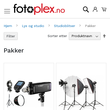
Mi
Søk
Hjem
Lys og studio
Studioblitser
Pakker
An
Sorter etter
Filter
sy
re
Pakker