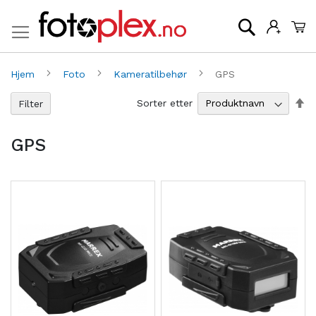
Mi
Søk
Hjem
Foto
Kameratilbehør
GPS
An
Sorter etter
Filter
sy
re
GPS