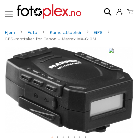
Mi
Søk
Hjem
Foto
Kameratilbehør
GPS
GPS-mottaker for Canon - Marrex MX-G10M
Gå
G
til
til
slutten
be
av
av
bildegalleri
bi