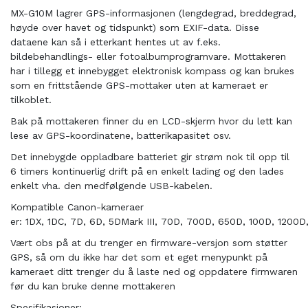
MX-G10M lagrer GPS-informasjonen (lengdegrad, breddegrad,
høyde over havet og tidspunkt) som EXIF-data. Disse
dataene kan så i etterkant hentes ut av f.eks.
bildebehandlings- eller fotoalbumprogramvare. Mottakeren
har i tillegg et innebygget elektronisk kompass og kan brukes
som en frittstående GPS-mottaker uten at kameraet er
tilkoblet.
Bak på mottakeren finner du en LCD-skjerm hvor du lett kan
lese av GPS-koordinatene, batterikapasitet osv.
Det innebygde oppladbare batteriet gir strøm nok til opp til
6 timers kontinuerlig drift på en enkelt lading og den lades
enkelt vha. den medfølgende USB-kabelen.
Kompatible Canon-kameraer
er: 1DX, 1DC, 7D, 6D, 5DMark III, 70D, 700D, 650D, 100D, 1200
Vært obs på at du trenger en firmware-versjon som støtter
GPS, så om du ikke har det som et eget menypunkt på
kameraet ditt trenger du å laste ned og oppdatere firmwaren
før du kan bruke denne mottakeren
Spesifikasjoner: