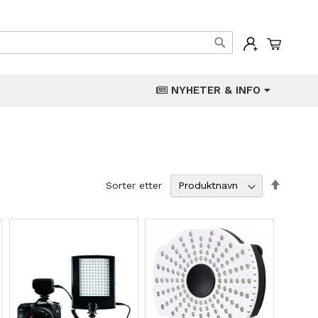
Min han
Søk
NYHETER & INFO
Angi
Sorter etter
synken
retning