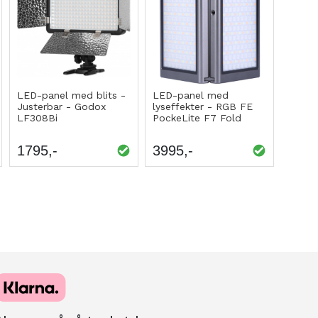
LED-panel med blits -
LED-panel med
Justerbar - Godox
lyseffekter - RGB FE
LF308Bi
PockeLite F7 Fold
1795
3995