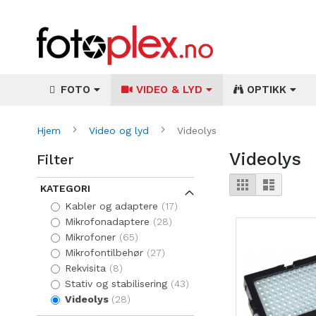
FOTO
VIDEO & LYD
OPTIKK
Hjem
Video og lyd
Videolys
Videolys
Filter
Vise
Rutenett
Liste
KATEGORI
som
items
Kabler og adaptere
17
items
Mikrofonadaptere
28
items
Mikrofoner
65
items
Mikrofontilbehør
27
items
Rekvisita
8
items
Stativ og stabilisering
43
items
Videolys
28