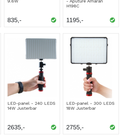
9.6W
- Aputure Amaran
H198C
835
1195
LED-panel - 240 LEDS
LED-panel - 300 LEDS
14W Justerbar
18W Justerbar
2635
2755