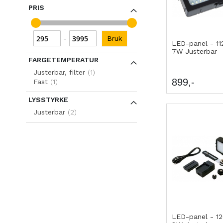
PRIS
Bruk
-
LED-panel - 1
7W Justerbar
FARGETEMPERATUR
item
Justerbar, filter
1
899
item
Fast
1
LYSSTYRKE
items
Justerbar
2
LED-panel - 1