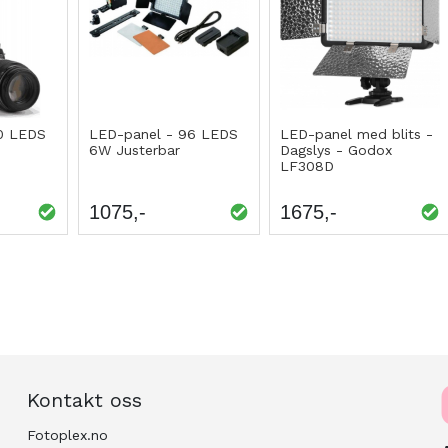
0 LEDS
LED-panel - 96 LEDS
LED-panel med blits -
6W Justerbar
Dagslys - Godox
LF308D
1075
1675
NING
NING
NING
NING
NING
NING
NING
NING
NING
NING
NING
NING
NING
NING
NING
NING
NING
NING
NING
NING
NING
NING
NING
NING
NING
Side
Kontakt oss
Fotoplex.no