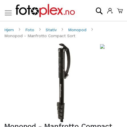
Mi
Søk
Hjem
Foto
Stativ
Monopod
Monopod - Manfrotto Compact Sort
Gå
G
til
til
slutten
be
av
av
bildegalleri
bi
Monopod - Manfrotto Compact