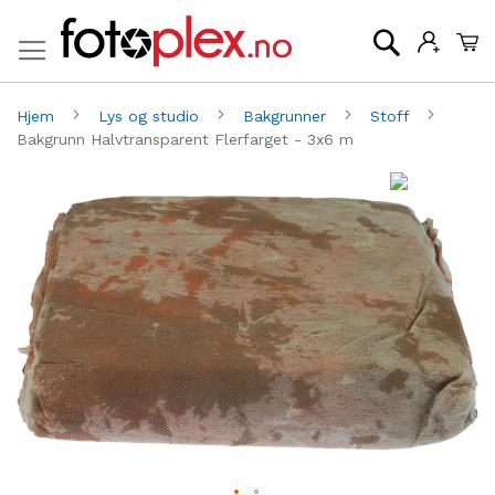
Mi
Søk
Hjem
Lys og studio
Bakgrunner
Stoff
Bakgrunn Halvtransparent Flerfarget - 3x6 m
Gå
G
til
til
slutten
be
av
av
bildegalleri
bi