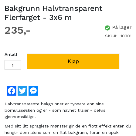
Bakgrunn Halvtransparent
Flerfarget - 3x6 m
235
På lager
SKU
10301
Antall
Kjøp
Facebook
Twitter
Messenger
Halvtransparente bakgrunner er tynnere enn sine
bomullssøsken og er - som navnet tilsier - delvis
gjennomsiktige.
Med sitt litt spraglete mønster gir de en flott effekt enten du
henger dem alene som en flat bakgrunn, foran en opak