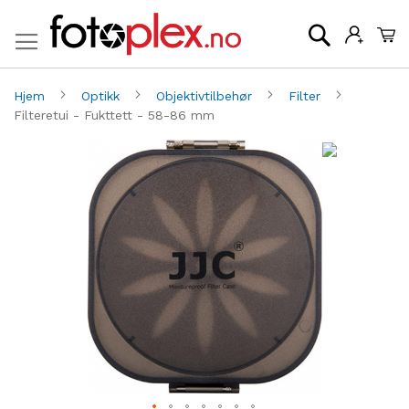
Mi
Søk
Hjem
Optikk
Objektivtilbehør
Filter
Filteretui - Fukttett - 58-86 mm
Gå
G
til
til
slutten
be
av
av
bildegalleri
bi