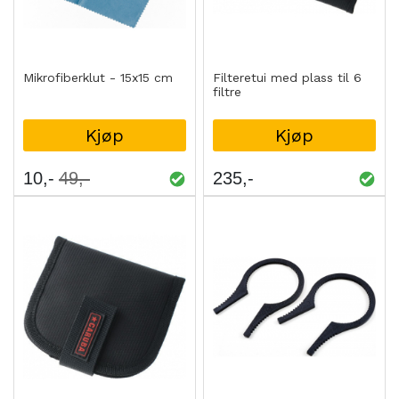
Mikrofiberklut - 15x15 cm
Filteretui med plass til 6
filtre
Kjøp
Kjøp
10
49
235