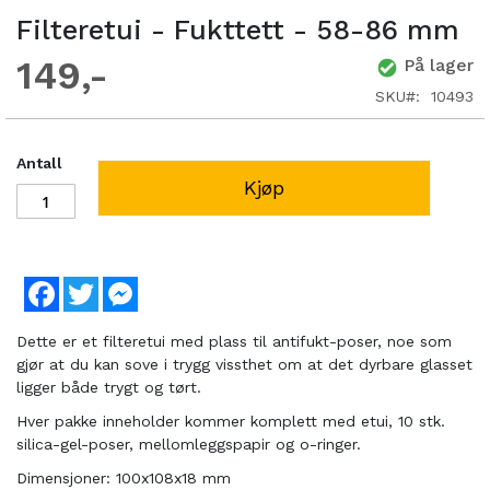
Filteretui - Fukttett - 58-86 mm
149
På lager
SKU
10493
Antall
Kjøp
Facebook
Twitter
Messenger
Dette er et filteretui med plass til antifukt-poser, noe som
gjør at du kan sove i trygg vissthet om at det dyrbare glasset
ligger både trygt og tørt.
Hver pakke inneholder kommer komplett med etui, 10 stk.
silica-gel-poser, mellomleggspapir og o-ringer.
Dimensjoner: 100x108x18 mm