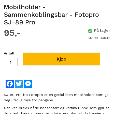
Mobilholder -
Sammenkoblingsbar - Fotopro
SJ-89 Pro
95
På lager
SKU
10542
Antall
Kjøp
Facebook
Twitter
Messenger
SJ-89 Pro fra Fotopro er en genial liten mobilholder som gir
deg utrolig mye for pengene.
Den kan dreies både horisontalt og vertikalt, noe som gjør at
du enkelt kan panorere og tilt-justere uten at du trenger et