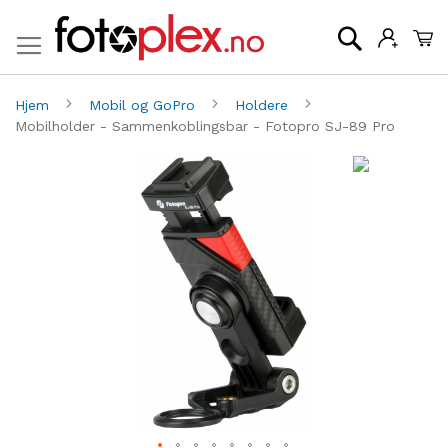
Mi
Søk
Hjem
Mobil og GoPro
Holdere
Mobilholder - Sammenkoblingsbar - Fotopro SJ-89 Pro
Gå
G
til
til
slutten
be
av
av
bildegalleri
bi