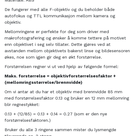
Materiale: ABS
De fungerer med alle F-objektiv og du beholder både
autofokus og TTL kommunikasjon mellom kamera og
objektiv.
Mellomringene er perfekte for deg som driver med
makrofotografering og ønsker å komme tettere på motivet
enn objektivet i seg selv tillater. Dette gjøres ved at
avstanden mellom objektivets bakerst linse og bildesensoren
økes, noe som igjen gir deg en økt forstørrelse.
Forstørrelsen regner vi ut ved hjelp av følgende formel:
Maks. forstørrelse = objektivforstørrelsesfaktor +
(mellomringsstørrelse/brennvidde)
Om vi antar at du har et objektiv med brennvidde 85 mm
med forstørrelsesfaktor 0.13 og bruker en 12 mm mellomring
blir regnestykket:
0.13 + (12/85) = 0.13 + 0.14 = 0.27 (som er den nye
forstørrelsesfaktoren.)
Bruker du alle 3 ringene sammen mister du lysmengde