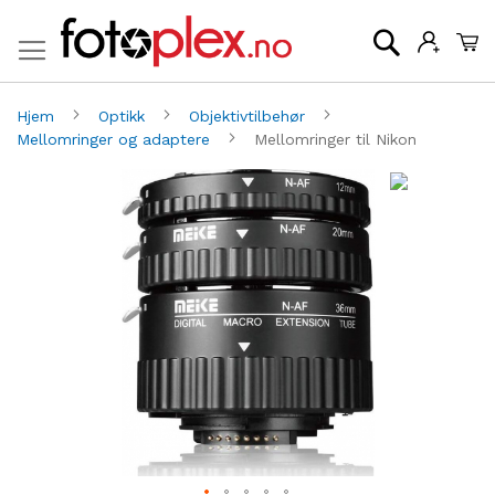
Mi
Søk
Hjem
Optikk
Objektivtilbehør
Mellomringer og adaptere
Mellomringer til Nikon
Gå
G
til
til
slutten
be
av
av
bildegalleri
bi