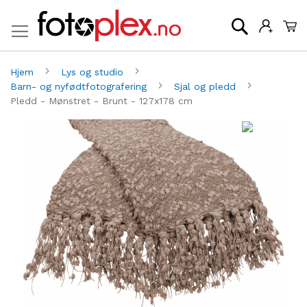
Mi
Søk
Hjem
Lys og studio
Barn- og nyfødtfotografering
Sjal og pledd
Pledd - Mønstret - Brunt - 127x178 cm
Gå
G
til
til
slutten
be
av
av
bildegalleri
bi