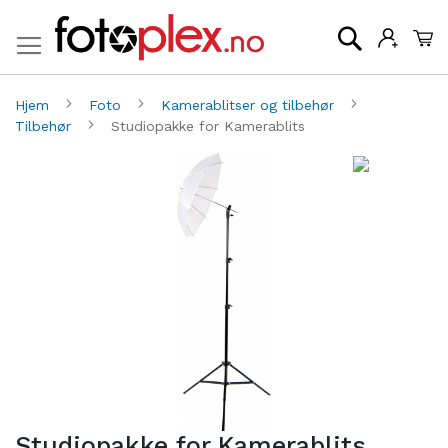
Mi
Søk
Hjem
Foto
Kamerablitser og tilbehør
Tilbehør
Studiopakke for Kamerablits
Gå
G
til
til
slutten
be
av
av
bildegalleri
bi
Studiopakke for Kamerablits