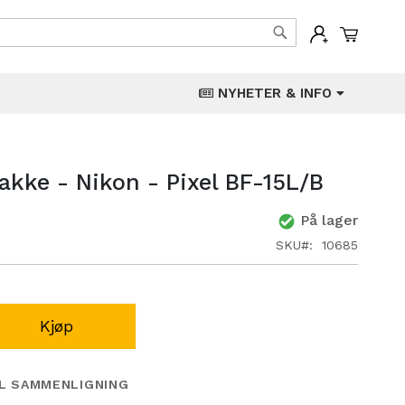
Min han
Søk
NYHETER & INFO
akke - Nikon - Pixel BF-15L/B
På lager
SKU
10685
Kjøp
IL SAMMENLIGNING