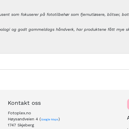
sent som fokuserer på fototilbehør som fjernutløsere, blitser, ba
knologi og godt gammeldags håndverk, har produktene fått mye sk
Kontakt oss
Fotoplex.no
Høysandveien 4 (
)
Google Maps
1747 Skjeberg