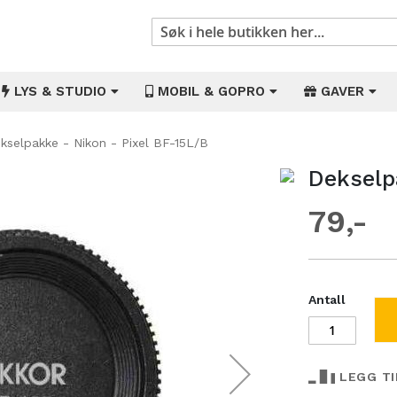
Søk
LYS & STUDIO
MOBIL & GOPRO
GAVER
kselpakke - Nikon - Pixel BF-15L/B
Dekselp
Gå
til
79
begynnelsen
av
bildegalleri
Antall
LEGG T