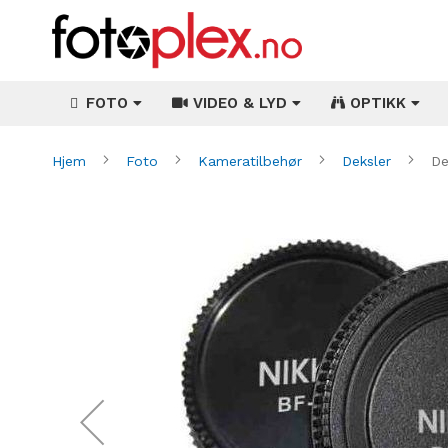
FOTO
VIDEO & LYD
OPTIKK
Hjem
Foto
Kameratilbehør
Deksler
De
Gå
til
slutten
av
bildegalleri