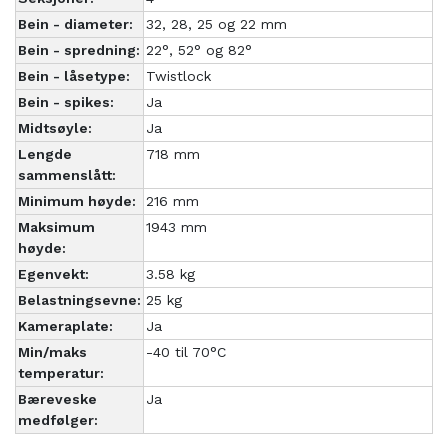
Bein - diameter:
32, 28, 25 og 22 mm
Bein - spredning:
22°, 52° og 82°
Bein - låsetype:
Twistlock
Bein - spikes:
Ja
Midtsøyle:
Ja
Lengde
718 mm
sammenslått:
Minimum høyde:
216 mm
Maksimum
1943 mm
høyde:
Egenvekt:
3.58 kg
Belastningsevne:
25 kg
Kameraplate:
Ja
Min/maks
-40 til 70°C
temperatur:
Bæreveske
Ja
medfølger: