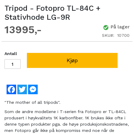
Tripod - Fotopro TL-84C +
Stativhode LG-9R
13995
På lager
SKU
10700
Antall
Kjøp
Facebook
Twitter
Messenger
"The mother of all tripods".
Som de andre modellene i T-serien fra Fotopro er TL-84CL
produsert i høykvalitets 1K karbonfiber. 1K brukes ikke ofte i
denne typen produkter pga. de høye produksjonskostnadene,
men Fotopro går ikke på kompromiss med noe når de