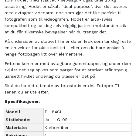
som i likhet med stativet - selvsagt - også tåler 25 kg
belastning. Hodet er såkalt "dual purpose", dvs. det leveres
med avtagbar videoarm, noe som gjør det like perfekt til
fotografen som til videografen. Hodet er arca-swiss
kompatibelt og lar deg selvfølgelig justere motstanden slik
at du får slikemyke bevegelser når du trenger det.
På undersiden av stativet finner du en krok som lar deg feste
enten vekter for økt stabilitet - eller om du bare ønsker å
henge fotobagen litt over elementene.
Føttene kommer med avtagbare gummitupper, og under dem
skjuler det seg spikes som sørger for at stativet står stødig
uansett hvilket underlag du plasserer det på.
Skal du ha det ultimate av fotostativ er det Fotopro TL-
serien du er ute etter.
Spesifikasjoner
:
Modell:
TL-84CL
Stativhode:
Ja - LG-9R
Materiale:
Karbonfiber
Seksjoner:
4