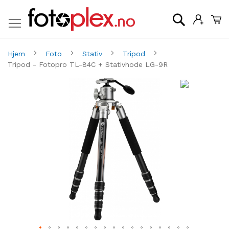
Mi
Søk
Hjem
Foto
Stativ
Tripod
Tripod - Fotopro TL-84C + Stativhode LG-9R
Gå
G
til
til
slutten
be
av
av
bildegalleri
bi