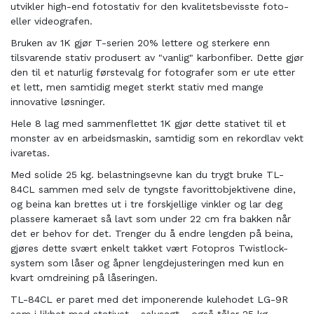
utvikler high-end fotostativ for den kvalitetsbevisste foto-
eller videografen.
Bruken av 1K gjør T-serien 20% lettere og sterkere enn
tilsvarende stativ produsert av "vanlig" karbonfiber. Dette gjør
den til et naturlig førstevalg for fotografer som er ute etter
et lett, men samtidig meget sterkt stativ med mange
innovative løsninger.
Hele 8 lag med sammenflettet 1K gjør dette stativet til et
monster av en arbeidsmaskin, samtidig som en rekordlav vekt
ivaretas.
Med solide 25 kg. belastningsevne kan du trygt bruke TL-
84CL sammen med selv de tyngste favorittobjektivene dine,
og beina kan brettes ut i tre forskjellige vinkler og lar deg
plassere kameraet så lavt som under 22 cm fra bakken når
det er behov for det. Trenger du å endre lengden på beina,
gjøres dette svært enkelt takket vært Fotopros Twistlock-
system som låser og åpner lengdejusteringen med kun en
kvart omdreining på låseringen.
TL-84CL er paret med det imponerende kulehodet LG-9R