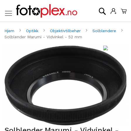
Mi
Søk
Hjem
Optikk
Objektivtilbehør
Solblendere
Solblender Marumi - Vidvinkel - 52 mm
Gå
G
til
til
slutten
be
av
av
bildegalleri
bi
Solblender Marumi - Vidvinkel -