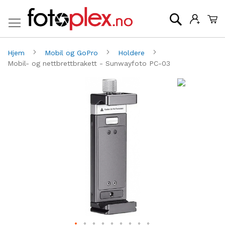
Mi
Søk
Hjem
Mobil og GoPro
Holdere
Mobil- og nettbrettbrakett - Sunwayfoto PC-03
Gå
G
til
til
slutten
be
av
av
bildegalleri
bi