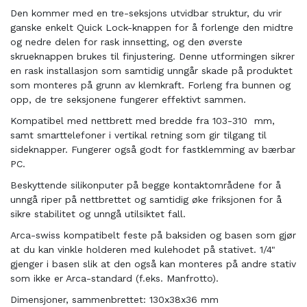
Den kommer med en tre-seksjons utvidbar struktur, du vrir
ganske enkelt Quick Lock-knappen for å forlenge den midtre
og nedre delen for rask innsetting, og den øverste
skrueknappen brukes til finjustering. Denne utformingen sikrer
en rask installasjon som samtidig unngår skade på produktet
som monteres på grunn av klemkraft. Forleng fra bunnen og
opp, de tre seksjonene fungerer effektivt sammen.
Kompatibel med nettbrett med bredde fra 103-310 mm,
samt smarttelefoner i vertikal retning som gir tilgang til
sideknapper. Fungerer også godt for fastklemming av bærbar
PC.
Beskyttende silikonputer på begge kontaktområdene for å
unngå riper på nettbrettet og samtidig øke friksjonen for å
sikre stabilitet og unngå utilsiktet fall.
Arca-swiss kompatibelt feste på baksiden og basen som gjør
at du kan vinkle holderen med kulehodet på stativet. 1/4"
gjenger i basen slik at den også kan monteres på andre stativ
som ikke er Arca-standard (f.eks. Manfrotto).
Dimensjoner, sammenbrettet: 130x38x36 mm