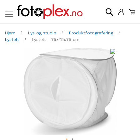
Mi
Søk
Hjem
Lys og studio
Produktfotografering
Lystelt
Lystelt - 75x75x75 cm
Gå
G
til
til
slutten
be
av
av
bildegalleri
bi