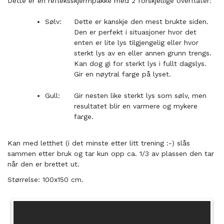
Dette er en refleksskjermpakke med 2 forskjellige overflater:
Sølv:
Dette er kanskje den mest brukte siden.
Den er perfekt i situasjoner hvor det
enten er lite lys tilgjengelig eller hvor
sterkt lys av en eller annen grunn trengs.
Kan dog gi for sterkt lys i fullt dagslys.
Gir en nøytral farge på lyset.
Gull:
Gir nesten like sterkt lys som sølv, men
resultatet blir en varmere og mykere
farge.
Kan med letthet (i det minste etter litt trening :-) slås
sammen etter bruk og tar kun opp ca. 1/3 av plassen den tar
når den er brettet ut.
Størrelse: 100x150 cm.