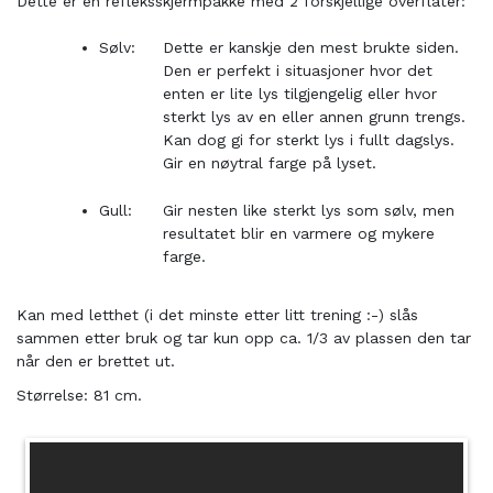
Dette er en refleksskjermpakke med 2 forskjellige overflater:
Sølv:
Dette er kanskje den mest brukte siden.
Den er perfekt i situasjoner hvor det
enten er lite lys tilgjengelig eller hvor
sterkt lys av en eller annen grunn trengs.
Kan dog gi for sterkt lys i fullt dagslys.
Gir en nøytral farge på lyset.
Gull:
Gir nesten like sterkt lys som sølv, men
resultatet blir en varmere og mykere
farge.
Kan med letthet (i det minste etter litt trening :-) slås
sammen etter bruk og tar kun opp ca. 1/3 av plassen den tar
når den er brettet ut.
Størrelse: 81 cm.