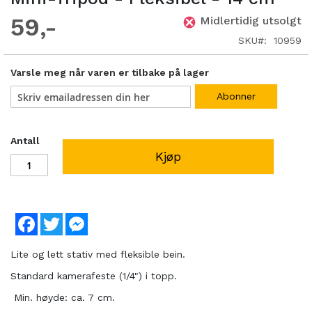
59
Midlertidig utsolgt
SKU
10959
Varsle meg når varen er tilbake på lager
Abonner
Antall
Kjøp
Facebook
Twitter
Messenger
Lite og lett stativ med fleksible bein.
Standard kamerafeste (1/4") i topp.
Min. høyde: ca. 7 cm.