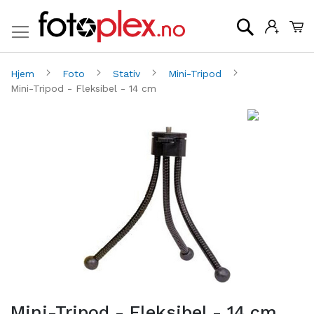
Mi
Søk
Hjem
Foto
Stativ
Mini-Tripod
Mini-Tripod - Fleksibel - 14 cm
Gå
G
til
til
slutten
be
av
av
bildegalleri
bi
Mini-Tripod - Fleksibel - 14 cm