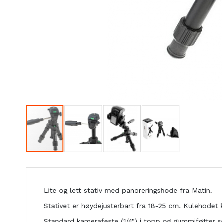
Lite og lett stativ med panoreringshode fra Matin.
Stativet er høydejusterbart fra 18-25 cm. Kulehodet 
Standard kamerafeste (1/4") i topp og gummiføtter som 