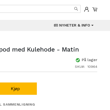
Min han
Søk
NYHETER & INFO
ipod med Kulehode - Matin
På lager
SKU
10964
Kjøp
IL SAMMENLIGNING