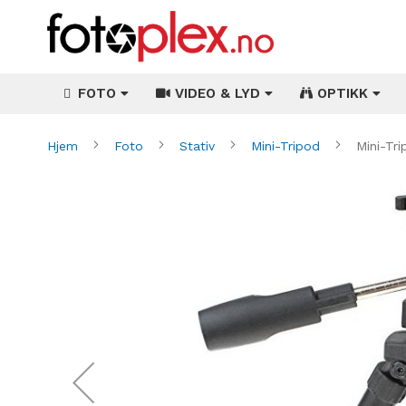
FOTO
VIDEO & LYD
OPTIKK
Hjem
Foto
Stativ
Mini-Tripod
Mini-Tr
Gå
til
slutten
av
bildegalleri