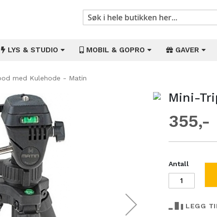
Søk
LYS & STUDIO
MOBIL & GOPRO
GAVER
ipod med Kulehode - Matin
Mini-Tr
Gå
til
355
begynnelsen
av
bildegalleri
Antall
LEGG T