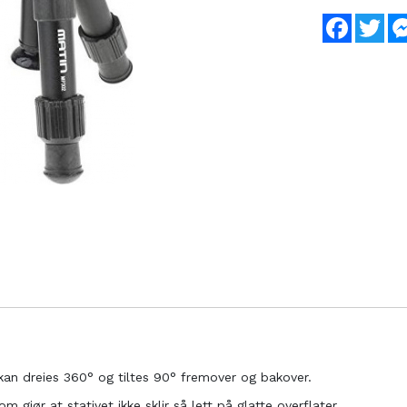
Faceboo
Twi
kan dreies 360° og tiltes 90° fremover og bakover.
gjør at stativet ikke sklir så lett på glatte overflater.