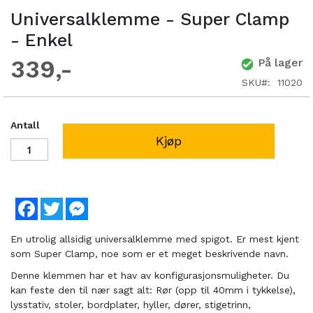
Universalklemme - Super Clamp
- Enkel
339
På lager
SKU
11020
Antall
Kjøp
Facebook
Twitter
Messenger
En utrolig allsidig universalklemme med spigot. Er mest kjent
som Super Clamp, noe som er et meget beskrivende navn.
Denne klemmen har et hav av konfigurasjonsmuligheter. Du
kan feste den til nær sagt alt: Rør (opp til 40mm i tykkelse),
lysstativ, stoler, bordplater, hyller, dører, stigetrinn,