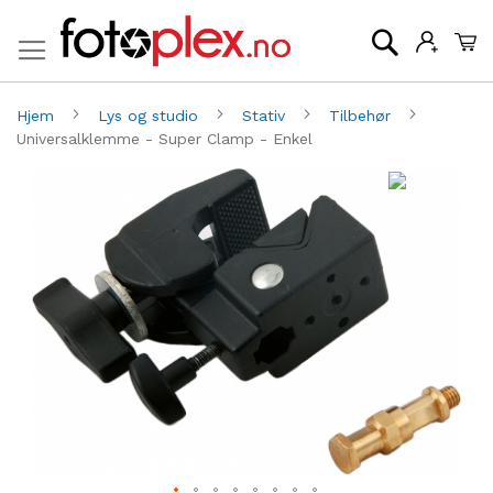
Mi
Søk
Hjem
Lys og studio
Stativ
Tilbehør
Universalklemme - Super Clamp - Enkel
Gå
G
til
til
slutten
be
av
av
bildegalleri
bi