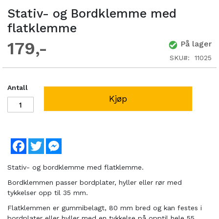
Stativ- og Bordklemme med
flatklemme
179
På lager
SKU
11025
Antall
Kjøp
Facebook
Twitter
Messenger
Stativ- og bordklemme med flatklemme.
Bordklemmen passer bordplater, hyller eller rør med
tykkelser opp til 35 mm.
Flatklemmen er gummibelagt, 80 mm bred og kan festes i
bordplater eller hyller med en tykkelse på opptil hele 55