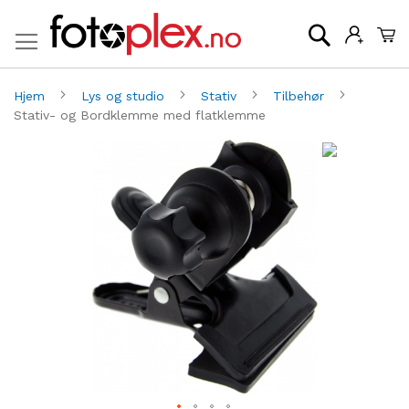
Mi
Søk
Hjem
Lys og studio
Stativ
Tilbehør
Stativ- og Bordklemme med flatklemme
Gå
G
til
til
slutten
be
av
av
bildegalleri
bi