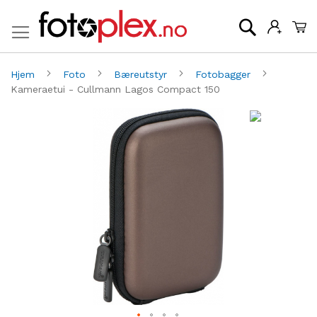
Mi
Søk
Hjem
Foto
Bæreutstyr
Fotobagger
Kameraetui - Cullmann Lagos Compact 150
Gå
G
til
til
slutten
be
av
av
bildegalleri
bi