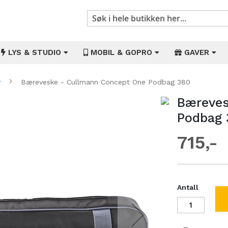
Søk
LYS & STUDIO
MOBIL & GOPRO
GAVER
v
Bæreveske - Cullmann Concept One Podbag 380
Bæreves
Gå
til
Podbag 
begynnelsen
av
715
bildegalleri
Antall