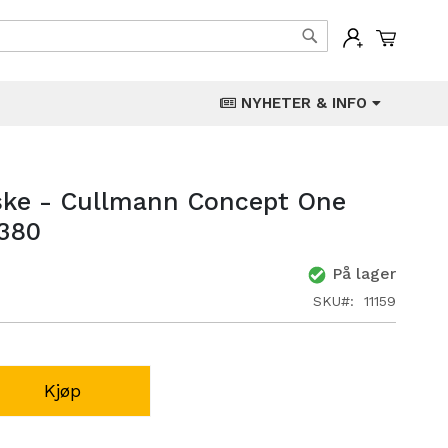
Min han
Søk
NYHETER & INFO
ke - Cullmann Concept One
380
På lager
SKU
11159
Kjøp