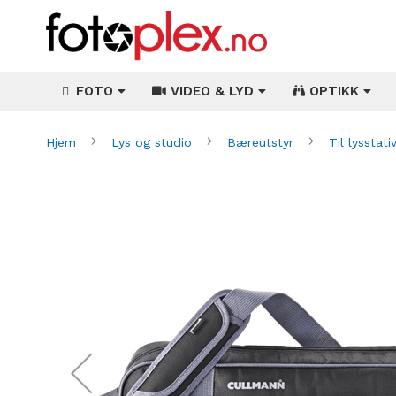
FOTO
VIDEO & LYD
OPTIKK
Hjem
Lys og studio
Bæreutstyr
Til lysstati
Gå
til
slutten
av
bildegalleri