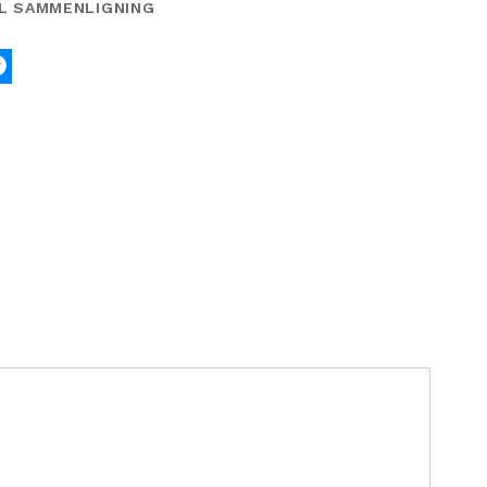
IL SAMMENLIGNING
k
tter
Messenger