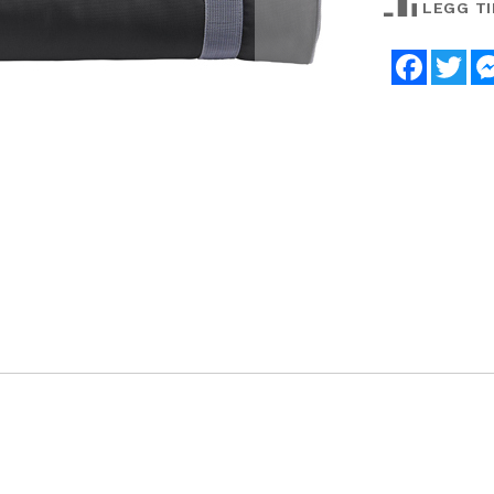
LEGG T
Faceboo
Twi