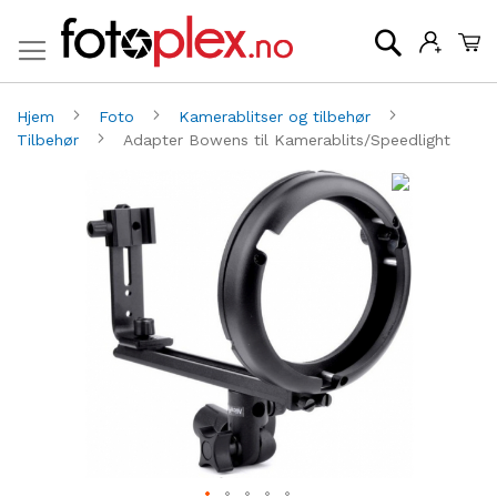
Mi
Søk
Hjem
Foto
Kamerablitser og tilbehør
Tilbehør
Adapter Bowens til Kamerablits/Speedlight
Gå
G
til
til
slutten
be
av
av
bildegalleri
bi