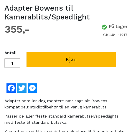
Adapter Bowens til
Kamerablits/Speedlight
355
På lager
SKU
11217
Antall
Kjøp
Facebook
Twitter
Messenger
Adapter som lar deg montere nær sagt alt Bowens-
kompatibelt studiotilbehør til en vanlig kamerablits.
Passer de aller fleste standard kamerablitser/speedlights
med feste til standard blitssko.
Kan roteres og tiltes og det er nok plass til å montere f.eks.