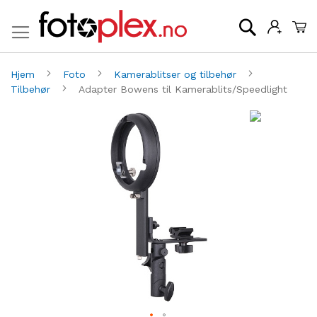
Mi
Søk
Hjem
Foto
Kamerablitser og tilbehør
Tilbehør
Adapter Bowens til Kamerablits/Speedlight
Gå
G
til
til
slutten
be
av
av
bildegalleri
bi