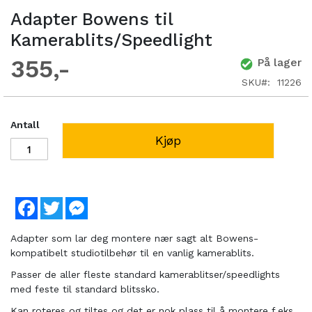
Adapter Bowens til
Kamerablits/Speedlight
355
På lager
SKU
11226
Antall
Kjøp
Facebook
Twitter
Messenger
Adapter som lar deg montere nær sagt alt Bowens-
kompatibelt studiotilbehør til en vanlig kamerablits.
Passer de aller fleste standard kamerablitser/speedlights
med feste til standard blitssko.
Kan roteres og tiltes og det er nok plass til å montere f.eks.