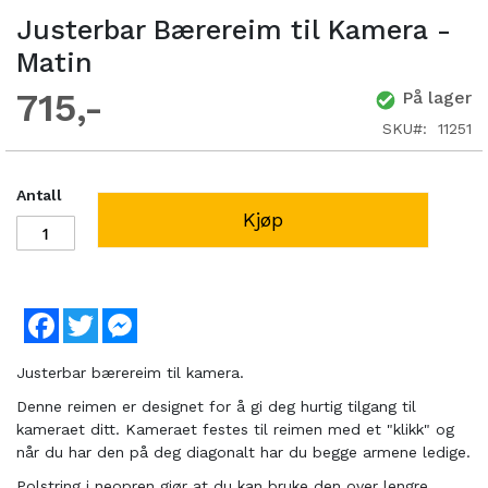
Justerbar Bærereim til Kamera -
Matin
715
På lager
SKU
11251
Antall
Kjøp
Facebook
Twitter
Messenger
Justerbar bærereim til kamera.
Denne reimen er designet for å gi deg hurtig tilgang til
kameraet ditt. Kameraet festes til reimen med et "klikk" og
når du har den på deg diagonalt har du begge armene ledige.
Polstring i neopren gjør at du kan bruke den over lengre