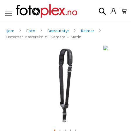
Mi
Søk
Hjem
Foto
Bæreutstyr
Reimer
Justerbar Bærereim til Kamera - Matin
Gå
G
til
til
slutten
be
av
av
bildegalleri
bi