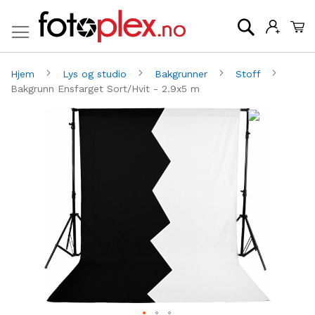
Mi
Søk
Hjem
Lys og studio
Bakgrunner
Stoff
Bakgrunn Ensfarget Sort/Hvit - 2.9x5 m
Gå
G
til
til
slutten
be
av
av
bildegalleri
bi