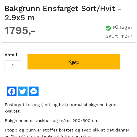
Bakgrunn Ensfarget Sort/Hvit -
2.9x5 m
1795
På lager
SKU
11277
Antall
Kjøp
Facebook
Twitter
Messenger
Ensfarget tosidig (sort og hvit) bomullsbakgrunn i god
kvalitet.
Bakgrunnen er vaskbar og måler 290x500 cm.
I topp og bunn er stoffet brettet og sydd slik at det danner
en "kanal" du kan bruke til å tre den på et