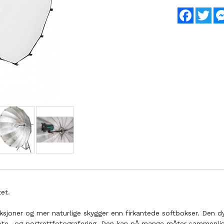
Faceboo
Twi
et.
eksjoner og mer naturlige skygger enn firkantede softbokser. Den d
 mote- og portrettfotografering. Den kan på mange måter sammenli