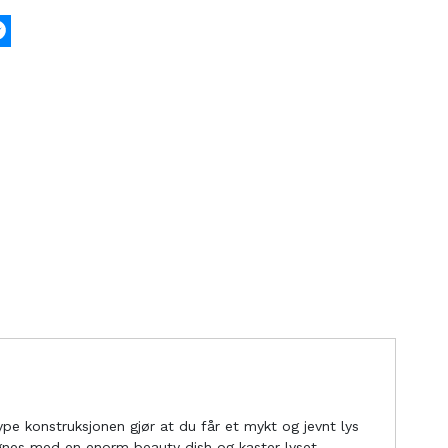
k
tter
Messenger
ype konstruksjonen gjør at du får et mykt og jevnt lys
gnes med en enorm beauty dish og kaster lyset