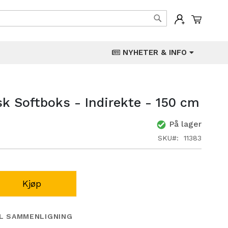
Min han
Søk
NYHETER & INFO
sk Softboks - Indirekte - 150 cm
På lager
SKU
11383
Kjøp
IL SAMMENLIGNING