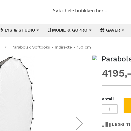
Søk
LYS & STUDIO
MOBIL & GOPRO
GAVER
r
Parabolsk Softboks - Indirekte - 150 cm
Parabol
Gå
til
4195
begynnelsen
av
bildegalleri
Antall
LEGG T