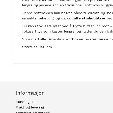
lengre og jevnere enn en tradisjonell softboks vil gjø
Denne softboksen kan brukes både til direkte og indi
indirekte belysning, og da kan
alle studioblitser br
Du kan i fokusere lyset ved å flytte blitsen inn mot 
fokusert lys som kastes lengre, og flytter du den bako
Som med alle Dynaphos softbokser leveres denne med 
Størrelse: 150 cm.
Informasjon
Handleguide
Frakt og levering
Angrerett og garanti