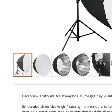
Parabolsk softboks fra Dynaphos av meget høy kvalit
En parabolsk softboks gir (naturlig nok) rundere refl
over hele overflaten, noe som gjør den perfekt til