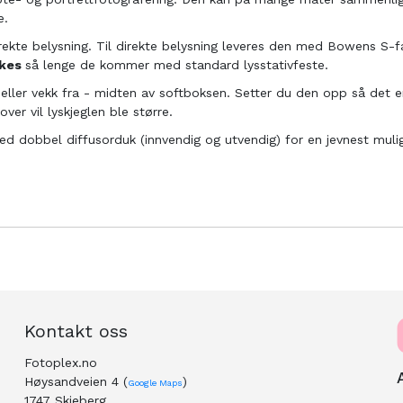
re.
rekte belysning. Til direkte belysning leveres den med Bowens S-f
ukes
så lenge de kommer med standard lysstativfeste.
- eller vekk fra - midten av softboksen. Setter du den opp så det 
ver vil lyskjeglen ble større.
dobbel diffusorduk (innvendig og utvendig) for en jevnest mulig d
Kontakt oss
Fotoplex.no
Høysandveien 4 (
)
Google Maps
1747 Skjeberg