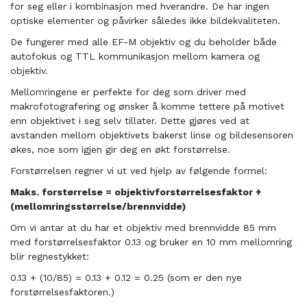
for seg eller i kombinasjon med hverandre. De har ingen
optiske elementer og påvirker således ikke bildekvaliteten.
De fungerer med alle EF-M objektiv og du beholder både
autofokus og TTL kommunikasjon mellom kamera og
objektiv.
Mellomringene er perfekte for deg som driver med
makrofotografering og ønsker å komme tettere på motivet
enn objektivet i seg selv tillater. Dette gjøres ved at
avstanden mellom objektivets bakerst linse og bildesensoren
økes, noe som igjen gir deg en økt forstørrelse.
Forstørrelsen regner vi ut ved hjelp av følgende formel:
Maks. forstørrelse = objektivforstørrelsesfaktor +
(mellomringsstørrelse/brennvidde)
Om vi antar at du har et objektiv med brennvidde 85 mm
med forstørrelsesfaktor 0.13 og bruker en 10 mm mellomring
blir regnestykket:
0.13 + (10/85) = 0.13 + 0.12 = 0.25 (som er den nye
forstørrelsesfaktoren.)