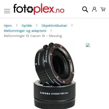
Mi
Søk
Hjem
Optikk
Objektivtilbehør
Mellomringer og adaptere
Mellomringer til Canon M - Messing
Gå
G
til
til
slutten
be
av
av
bildegalleri
bi