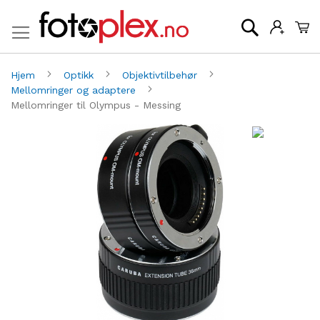
Mi
Søk
Hjem
Optikk
Objektivtilbehør
Mellomringer og adaptere
Mellomringer til Olympus - Messing
Gå
G
til
til
slutten
be
av
av
bildegalleri
bi