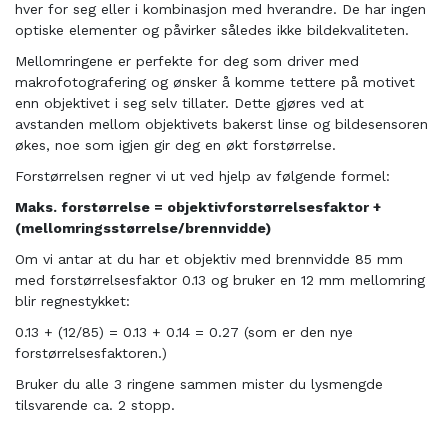
hver for seg eller i kombinasjon med hverandre. De har ingen
optiske elementer og påvirker således ikke bildekvaliteten.
Mellomringene er perfekte for deg som driver med
makrofotografering og ønsker å komme tettere på motivet
enn objektivet i seg selv tillater. Dette gjøres ved at
avstanden mellom objektivets bakerst linse og bildesensoren
økes, noe som igjen gir deg en økt forstørrelse.
Forstørrelsen regner vi ut ved hjelp av følgende formel:
Maks. forstørrelse = objektivforstørrelsesfaktor +
(mellomringsstørrelse/brennvidde)
Om vi antar at du har et objektiv med brennvidde 85 mm
med forstørrelsesfaktor 0.13 og bruker en 12 mm mellomring
blir regnestykket:
0.13 + (12/85) = 0.13 + 0.14 = 0.27 (som er den nye
forstørrelsesfaktoren.)
Bruker du alle 3 ringene sammen mister du lysmengde
tilsvarende ca. 2 stopp.