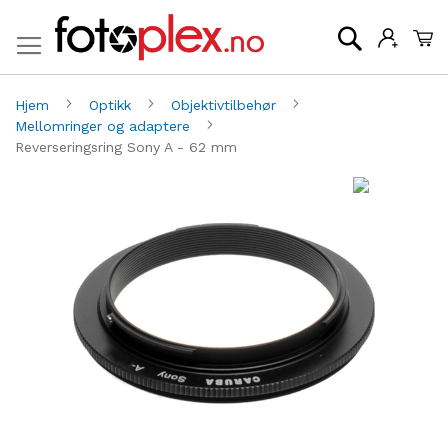
Mi
Søk
Hjem
Optikk
Objektivtilbehør
Mellomringer og adaptere
Reverseringsring Sony A - 62 mm
Gå
G
til
til
slutten
be
av
av
bildegalleri
bi