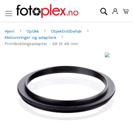
Mi
Søk
Hjem
Optikk
Objektivtilbehør
Mellomringer og adaptere
Frontkoblingsadapter - 49 til 49 mm
Gå
G
til
til
slutten
be
av
av
bildegalleri
bi