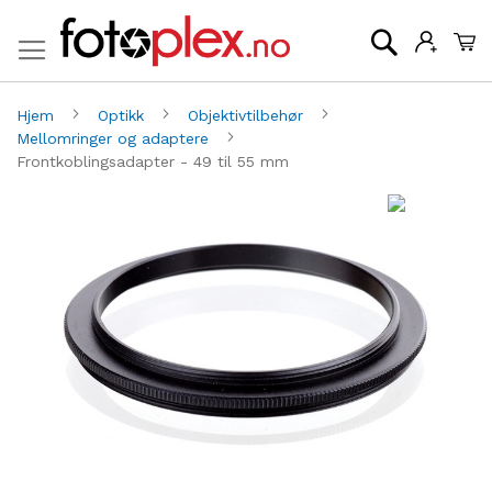
Mi
Søk
Hjem
Optikk
Objektivtilbehør
Mellomringer og adaptere
Frontkoblingsadapter - 49 til 55 mm
Gå
G
til
til
slutten
be
av
av
bildegalleri
bi