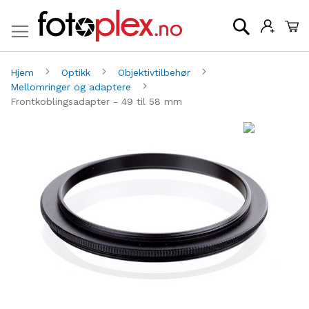
Mi
Søk
Hjem
Optikk
Objektivtilbehør
Mellomringer og adaptere
Frontkoblingsadapter - 49 til 58 mm
Gå
G
til
til
slutten
be
av
av
bildegalleri
bi