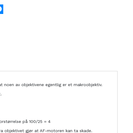
k
tter
Messenger
 noen av objektivene egentlig er et makroobjektiv.
.
orstørrelse på 100/25 = 4
ra objektivet gjør at AF-motoren kan ta skade.