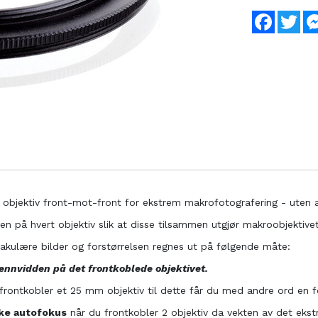
Faceboo
Twi
objektiv front-mot-front for ekstrem makrofotografering - uten at
en på hvert objektiv slik at disse tilsammen utgjør makroobjektivet
takulære bilder og forstørrelsen regnes ut på følgende måte:
ennvidden på det frontkoblede objektivet.
frontkobler et 25 mm objektiv til dette får du med andre ord en f
uke autofokus
når du frontkobler 2 objektiv da vekten av det ekst