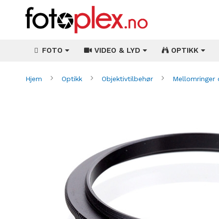
FOTO
VIDEO & LYD
OPTIKK
Hjem
Optikk
Objektivtilbehør
Mellomringer
Gå
til
slutten
av
bildegalleri