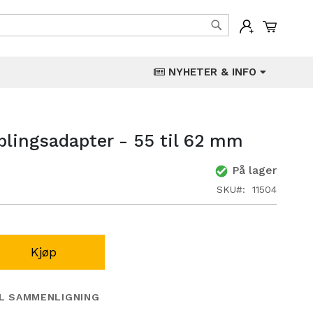
Min han
Søk
NYHETER & INFO
blingsadapter - 55 til 62 mm
På lager
SKU
11504
Kjøp
IL SAMMENLIGNING