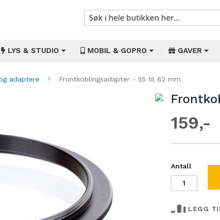
Søk
LYS & STUDIO
MOBIL & GOPRO
GAVER
 og adaptere
Frontkoblingsadapter - 55 til 62 mm
Frontko
Gå
til
159
begynnelsen
av
bildegalleri
Antall
LEGG T