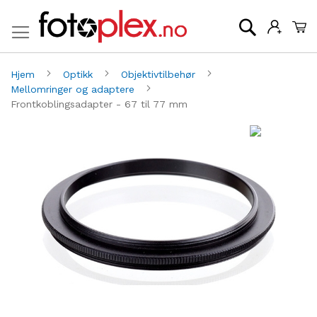
Mi
Søk
Hjem
Optikk
Objektivtilbehør
Mellomringer og adaptere
Frontkoblingsadapter - 67 til 77 mm
Gå
G
til
til
slutten
be
av
av
bildegalleri
bi