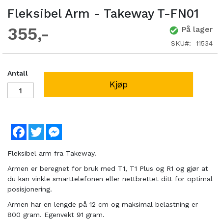
Fleksibel Arm - Takeway T-FN01
355
På lager
SKU
11534
Antall
Kjøp
Facebook
Twitter
Messenger
Fleksibel arm fra Takeway.
Armen er beregnet for bruk med T1, T1 Plus og R1 og gjør at
du kan vinkle smarttelefonen eller nettbrettet ditt for optimal
posisjonering.
Armen har en lengde på 12 cm og maksimal belastning er
800 gram. Egenvekt 91 gram.