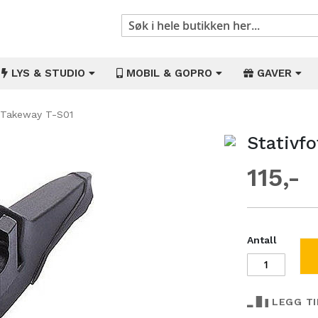
Søk
LYS & STUDIO
MOBIL & GOPRO
GAVER
- Takeway T-S01
Stativf
Gå
til
115
begynnelsen
av
bildegalleri
Antall
LEGG T