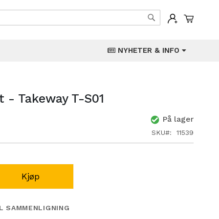
Min han
Søk
NYHETER & INFO
ot - Takeway T-S01
På lager
SKU
11539
Kjøp
IL SAMMENLIGNING