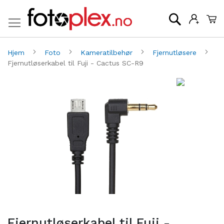
Mi
Søk
Hjem
Foto
Kameratilbehør
Fjernutløsere
Fjernutløserkabel til Fuji - Cactus SC-R9
Gå
G
til
til
slutten
be
av
av
bildegalleri
bi
Fjernutløserkabel til Fuji -