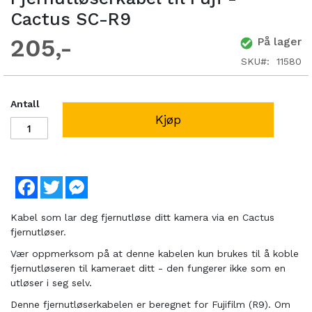
Cactus SC-R9
205
På lager
SKU
11580
Antall
Kjøp
Facebook
Twitter
Messenger
Kabel som lar deg fjernutløse ditt kamera via en Cactus
fjernutløser.
Vær oppmerksom på at denne kabelen kun brukes til å koble
fjernutløseren til kameraet ditt - den fungerer ikke som en
utløser i seg selv.
Denne fjernutløserkabelen er beregnet for Fujifilm (R9). Om