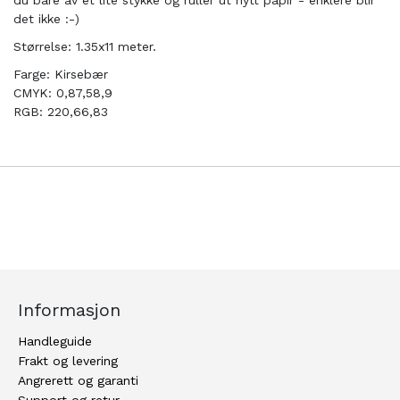
du bare av et lite stykke og ruller ut nytt papir - enklere blir
det ikke :-)
Størrelse: 1.35x11 meter.
Farge: Kirsebær
CMYK: 0,87,58,9
RGB: 220,66,83
Informasjon
Handleguide
Frakt og levering
Angrerett og garanti