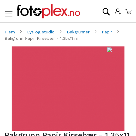
Mi
Søk
Hjem
Lys og studio
Bakgrunner
Papir
Bakgrunn Papir Kirsebær - 1.35x11 m
Gå
G
til
til
slutten
be
av
av
bildegalleri
bi
Bakgrunn Papir Kirsebær - 1.35x11