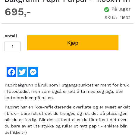
695
På lager
SKU
11632
Antall
Kjøp
Facebook
Twitter
Messenger
Papirbakgrunn på rull som i utgangspunktet er ment for bruk
i fotostudio, men som også er lett å ta med seg pga. den
korte bredden på rullen.
Papiret har en ikke-reflekterende overflate og er svært enkelt
i bruk - bare rull ut det du trenger, og rull det på plass igjen
når du er ferdig. Blir det skittent eller du får rifter i det river
du bare av et lite stykke og ruller ut nytt papir - enklere blir
det ikke :-)