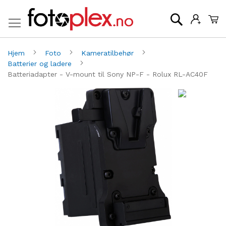
Mi
Søk
Hjem
Foto
Kameratilbehør
Batterier og ladere
Batteriadapter - V-mount til Sony NP-F - Rolux RL-AC40F
Gå
G
til
til
slutten
be
av
av
bildegalleri
bi