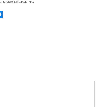
IL SAMMENLIGNING
k
tter
Messenger