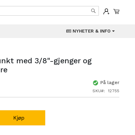
Min han
Søk
NYHETER & INFO
nkt med 3/8"-gjenger og
re
På lager
SKU
12755
Kjøp