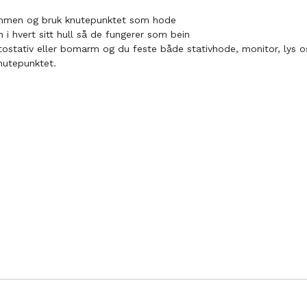
mmen og bruk knutepunktet som hode
i hvert sitt hull så de fungerer som bein
stativ eller bomarm og du feste både stativhode, monitor, lys os
knutepunktet.