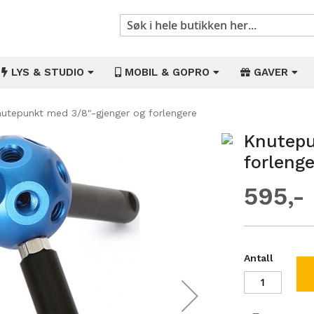
Søk
LYS & STUDIO
MOBIL & GOPRO
GAVER
utepunkt med 3/8"-gjenger og forlengere
Knutepu
Gå
til
forlenge
begynnelsen
av
595
bildegalleri
Antall