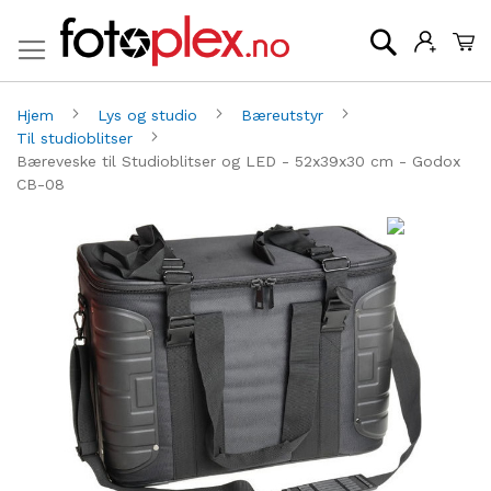
Mi
Søk
Hjem
Lys og studio
Bæreutstyr
Til studioblitser
Bæreveske til Studioblitser og LED - 52x39x30 cm - Godox
CB-08
Gå
G
til
til
slutten
be
av
av
bildegalleri
bi